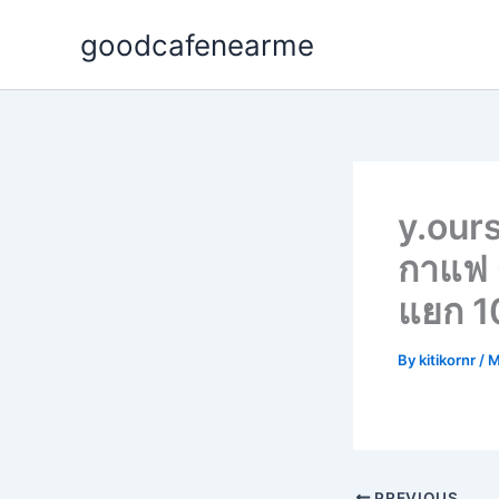
Skip
goodcafenearme
to
content
y.our
กาแฟ ก
แยก 1
By
kitikornr
/
M
PREVIOUS